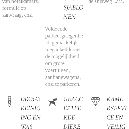
van hotelkamers,
de snelweg E411.
SJABLO
formule op
aanvraag, enz.
NEN
Voldoende
parkeergelegenhe
id, gemakkelijk
toegankelijk met
de mogelijkheid
om grote
voertuigen,
aanhangwagens,
enz. te parkeren.
DROGE
GEACC
KAME
REINIG
EPTEE
RSERVI
ING EN
RDE
CE EN
WAS
DIERE
VEILIG