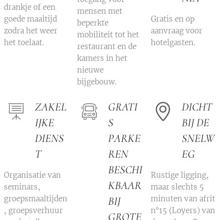
drankje of een
mensen met
goede maaltijd
Gratis en op
beperkte
zodra het weer
aanvraag voor
mobiliteit tot het
het toelaat.
hotelgasten.
restaurant en de
kamers in het
nieuwe
bijgebouw.
ZAKEL
GRATI
DICHT
IJKE
S
BIJ DE
DIENS
PARKE
SNELW
T
REN
EG
BESCHI
Organisatie van
Rustige ligging,
KBAAR
seminars,
maar slechts 5
groepsmaaltijden
minuten van afrit
BIJ
, groepsverhuur
n°15 (Loyers) van
GROTE