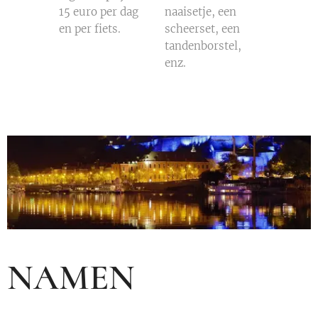
15 euro per dag
naaisetje, een
en per fiets.
scheerset, een
tandenborstel,
enz.
NAMEN