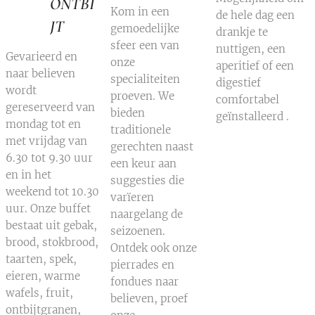
ONTBI
Kom in een
de hele dag een
JT
gemoedelijke
drankje te
sfeer een van
nuttigen, een
Gevarieerd en
onze
aperitief of een
naar believen
specialiteiten
digestief
wordt
proeven. We
comfortabel
gereserveerd van
bieden
geïnstalleerd .
mondag tot en
traditionele
met vrijdag van
gerechten naast
6.30 tot 9.30 uur
een keur aan
en in het
suggesties die
weekend tot 10.30
varïeren
uur. Onze buffet
naargelang de
bestaat uit gebak,
seizoenen.
brood, stokbrood,
Ontdek ook onze
taarten, spek,
pierrades en
eieren, warme
fondues naar
wafels, fruit,
believen, proef
ontbijtgranen,