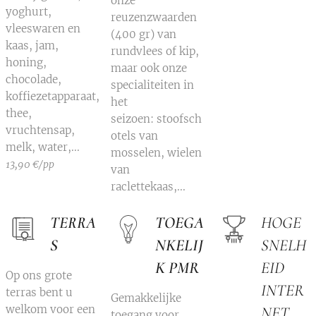
onze
yoghurt,
reuzenzwaarden
vleeswaren en
(400 gr) van
kaas, jam,
rundvlees of kip,
honing,
maar ook onze
chocolade,
specialiteiten in
koffiezetapparaat,
het
thee,
seizoen: stoofsch
vruchtensap,
otels van
melk, water,...
mosselen, wielen
13,90 €/pp
van
raclettekaas,...
TERRA
TOEGA
HOGE
S
NKELIJ
SNELH
K PMR
EID
Op ons grote
INTER
terras bent u
Gemakkelijke
welkom voor een
NET
toegang voor